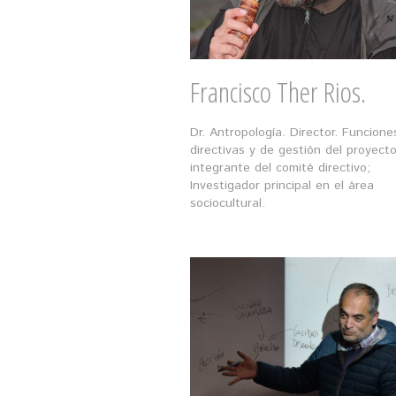
Francisco Ther Rios.
Dr. Antropología. Director. Funcione
directivas y de gestión del proyecto
integrante del comité directivo;
Investigador principal en el área
sociocultural.