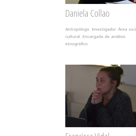
Daniela Collao
Antropólogo. Investigador. Área soc
cultural: Encargada de análisis
etnográfico.