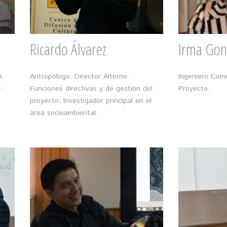
Ricardo Álvarez
Irma Gonz
s
Antropólogo. Director Alterno.
Ingeniero Come
;
Funciones directivas y de gestión del
Proyecto.
proyecto; Investigador principal en el
área socioambiental.