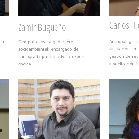
Carlos Hi
Zamir Bugueño
ea
Antropólogo. I
Geógrafo. Investigador. Área
simulación: enc
socioambiental: encargado de
gestión de red
cartografía participativa y expert
modelización 
choice.