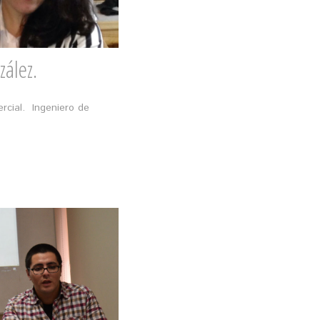
ález.
rcial. Ingeniero de