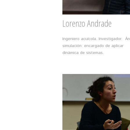
Lorenzo Andrade
Ingeniero acuícola. Investigador. Ár
simulación: encargado de aplicar
dinámica de sistemas.