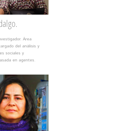
dalgo.
nvestigador. Área
argado del análisis y
es sociales y
basada en agentes.