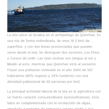
La isla LinLin se localiza en el archipiélago de Quinchao. Es
una isla de forma redondeada, de unos 10,3 km2 de
superficie, y con dos lomas pronunciadas que pueden
verse desde el mar. Se distinguen dos sectores, Los Pinos
y Curaco de Linlín. Las islas vecinas son Llingua al sur y
Meulín al este, mientras que Quinchao está al suroeste.
Posee una población estimada en el año 2004 de 561
habitantes (66% mujeres y 34% hombres) con una
densidad poblacional de 60 personas por km2.
La principal actividad laboral de la isla es la agricultura con
un fuerte carácter consuetudinario (autosuficiencia). Esta
labor es complementada con la recolección de algas,
vinculada a períodos de primavera-verano-otoño y que