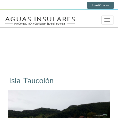
Identificarse
Toggle
naviga
Isla Taucolón